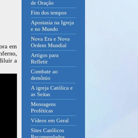
de Oração
Fim dos tempos
Apostasia na Igreja
e no Mundo
Nova Era e Nova
Ordem Mundial
hora em
nferno,
Artigos para
iluir a
Refletir
Combate ao
demônio
A igreja Católica e
as Seitas
Mensagens
Proféticas
Vídeos em Geral
Sites Católicos
Recomendados