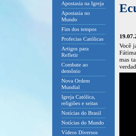
Apostasia na Igreja
Ec
Apostasia no
Mundo
Fim dos tempos
19.07.
Profecias Católicas
Você j
Artigos para
Fátima
Refletir
mas ta
Combate ao
verdad
demônio
Nova Ordem
Mundial
Igreja Católica,
religiões e seitas
Notícias do Brasil
Notícias do Mundo
Vídeos Diversos