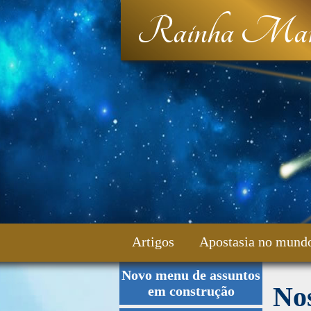
Rainha Mar
Artigos
Apostasia no mund
Novo menu de assuntos
Fale Conosco
No
em construção