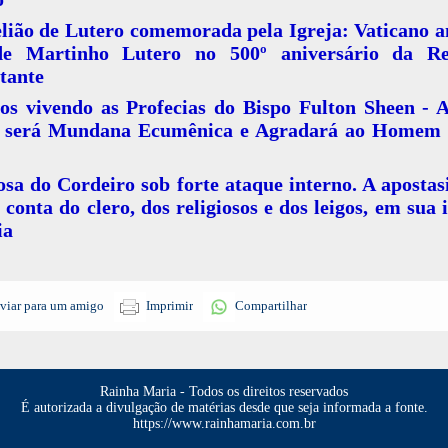
lião de Lutero comemorada pela Igreja: Vaticano 
de Martinho Lutero no 500º aniversário da R
tante
os vivendo as Profecias do Bispo Fulton Sheen - A
a será Mundana Ecumênica e Agradará ao Homem 
sa do Cordeiro sob forte ataque interno. A apostas
conta do clero, dos religiosos e dos leigos, em sua
ia
viar para um amigo
Imprimir
Compartilhar
Rainha Maria - Todos os direitos reservados
É autorizada a divulgação de matérias desde que seja informada a fonte.
https://www.rainhamaria.com.br