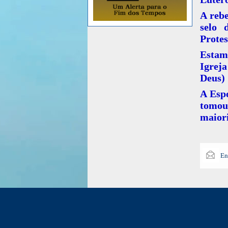
A rebe
selo 
Protes
Estam
Igrej
Deus)
A Espo
tomou 
maior
En