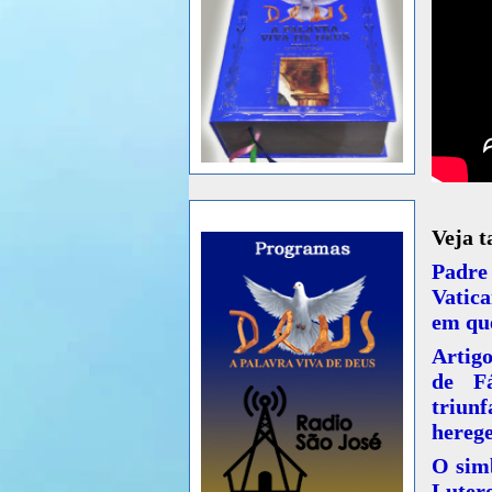
Veja 
Padre
Vatic
em qu
Artigo
de Fá
triun
herege
O sim
Luter