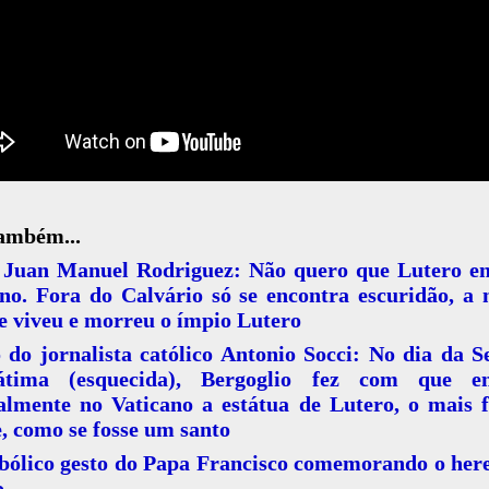
também...
 Juan Manuel Rodriguez: Não quero que Lutero en
ano. Fora do Calvário só se encontra escuridão, a
e viveu e morreu o ímpio Lutero
 do jornalista católico Antonio Socci: No dia da 
tima (esquecida), Bergoglio fez com que en
falmente no Vaticano a estátua de Lutero, o mais 
, como se fosse um santo
bólico gesto do Papa Francisco comemorando o here
o