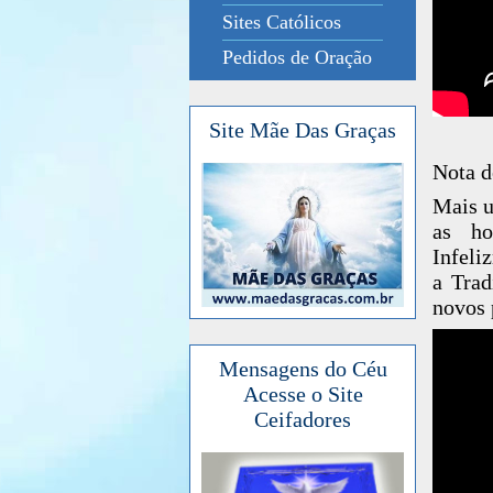
Sites Católicos
Pedidos de Oração
Site Mãe Das Graças
Nota d
Mais u
as ho
Infeli
a Trad
novos 
Mensagens do Céu
Acesse o Site
Ceifadores