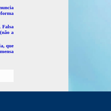
anuncia
eforma
 Falsa
(não a
ia, que
 imensa