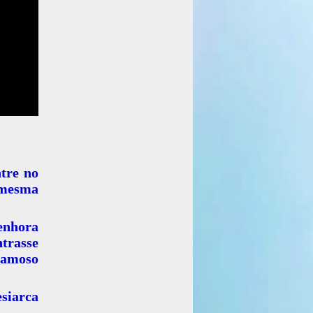
tre no
 mesma
Senhora
trasse
famoso
siarca