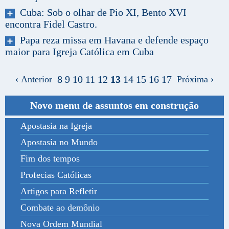
Cuba: Sob o olhar de Pio XI, Bento XVI
encontra Fidel Castro.
Papa reza missa em Havana e defende espaço
maior para Igreja Católica em Cuba
8
9
10
11
12
13
14
15
16
17
‹ Anterior
Próxima ›
Novo menu de assuntos em construção
Apostasia na Igreja
Apostasia no Mundo
Fim dos tempos
Profecias Católicas
Artigos para Refletir
Combate ao demônio
Nova Ordem Mundial