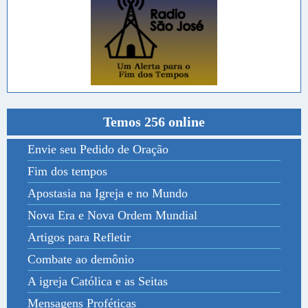
Temos 256 online
Envie seu Pedido de Oração
Fim dos tempos
Apostasia na Igreja e no Mundo
Nova Era e Nova Ordem Mundial
Artigos para Refletir
Combate ao demônio
A igreja Católica e as Seitas
Mensagens Proféticas